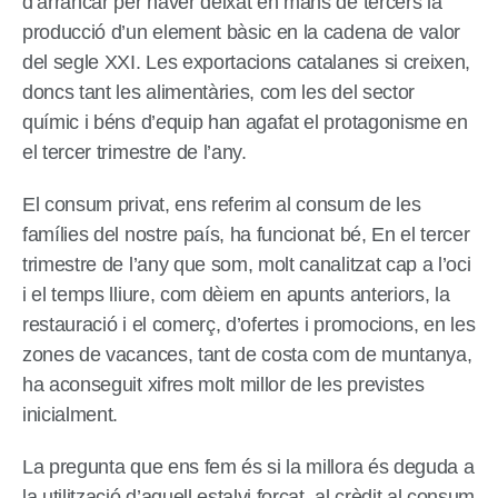
d’arrancar per haver deixat en mans de tercers la
producció d’un element bàsic en la cadena de valor
del segle XXI. Les exportacions catalanes si creixen,
doncs tant les alimentàries, com les del sector
químic i béns d’equip han agafat el protagonisme en
el tercer trimestre de l’any.
El consum privat, ens referim al consum de les
famílies del nostre país, ha funcionat bé, En el tercer
trimestre de l’any que som, molt canalitzat cap a l’oci
i el temps lliure, com dèiem en apunts anteriors, la
restauració i el comerç, d’ofertes i promocions, en les
zones de vacances, tant de costa com de muntanya,
ha aconseguit xifres molt millor de les previstes
inicialment.
La pregunta que ens fem és si la millora és deguda a
la utilització d’aquell estalvi forçat, al crèdit al consum