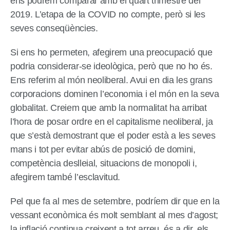
ens podrem comparar amb el quart trimestre del
2019. L’etapa de la COVID no compte, però si les
seves conseqüències.
Si ens ho permeten, afegirem una preocupació que
podria considerar-se ideològica, però que no ho és.
Ens referim al món neoliberal. Avui en dia les grans
corporacions dominen l’economia i el món en la seva
globalitat. Creiem que amb la normalitat ha arribat
l’hora de posar ordre en el capitalisme neoliberal, ja
que s’està demostrant que el poder està a les seves
mans i tot per evitar abús de posició de domini,
competència deslleial, situacions de monopoli i,
afegirem també l’esclavitud.
Pel que fa al mes de setembre, podríem dir que en la
vessant econòmica és molt semblant al mes d’agost;
la inflació continua creixent a tot arreu, és a dir, els