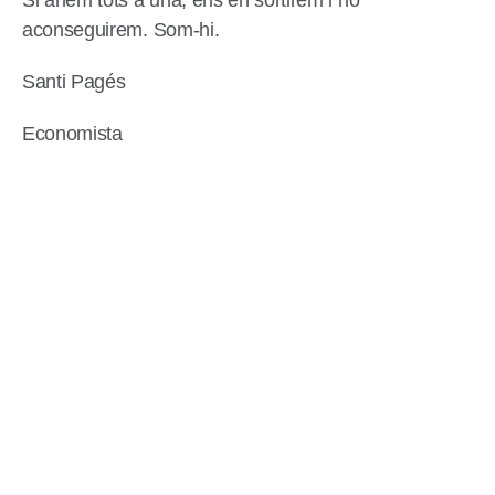
Si anem tots a una, ens en sortirem i ho
aconseguirem. Som-hi.
Santi Pagés
Economista