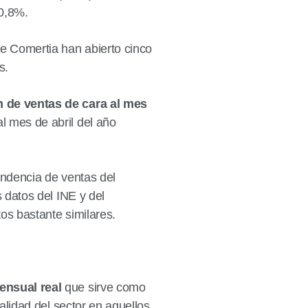
 0,8%.
e Comertia han abierto cinco
s.
n de ventas de cara al mes
al mes de abril del año
tendencia de ventas del
 datos del INE y del
os bastante similares.
mensual real
que sirve como
ealidad del sector en aquellos