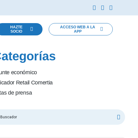
HAZTE
ACCESO WEB A LA
SOCIO
APP
ategorías
unte económico
icador Retail Comertia
tas de prensa