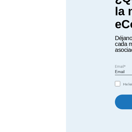
la
eC
Déjano
cada m
asocia
Email*
He le